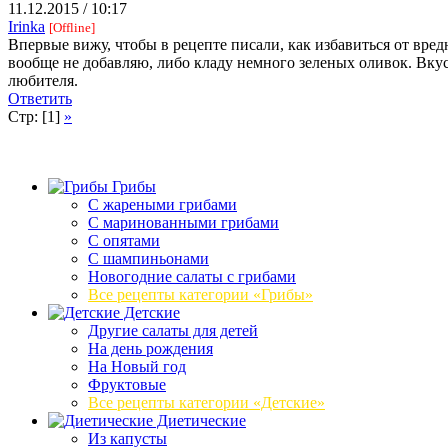
11.12.2015 / 10:17
Irinka
[Offline]
Впервые вижу, чтобы в рецепте писали, как избавиться от вред
вообще не добавляю, либо кладу немного зеленых оливок. Вкус
любителя.
Ответить
Стр: [1]
»
Грибы
C жареными грибами
C маринованными грибами
C опятами
C шампиньонами
Новогодние салаты с грибами
Все рецепты категории «Грибы»
Детские
Другие салаты для детей
На день рождения
На Новый год
Фруктовые
Все рецепты категории «Детские»
Диетические
Из капусты