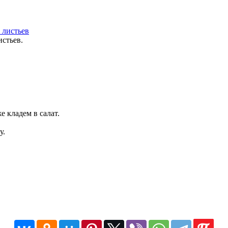
истьев.
 кладем в салат.
у.