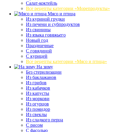
Салат-коктейль
Все рецепты категории «Морепродукты»
Мясо и птица
Из куриной грудки
Из печени и субпродуктов
Из свинины
Из языка говяжьего
Новый год
Праздничные
С говядиной
С курицей
Все рецепты категории «Мясо и птица»
На зиму
Без стерилизации
Из баклажанов
Из грибов
Из кабачков
Из капусты
Из моркови
Из огурцов
Из помидор
Из свеклы
Из сладкого перца
С рисом
С фасолью