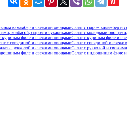
Салат с сыром камамбер и 
Салат с молодыми овощами,
Салат с куриным филе и с
Салат с говядиной и свежи
Салат с рукколой и свежим
Салат с индюшиным филе и