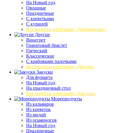
На Новый год
Овощные
Праздничные
С креветками
С курицей
Все рецепты категории «Диетические»
Другие
Винегрет
Гранатовый браслет
Греческий
Классические
С крабовыми палочками
Все рецепты категории «Другие»
Закуски
Для фуршета
На Новый год
На праздничный стол
Все рецепты категории «Закуски»
Морепродукты
Из кальмаров
Из креветок
Из мидий
Из осьминогов
На Новый год
Праздничные