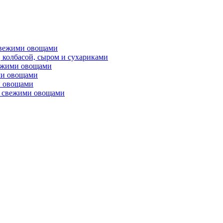
свежими овощами
 колбасой, сыром и сухариками
вежими овощами
ми овощами
и овощами
 свежими овощами