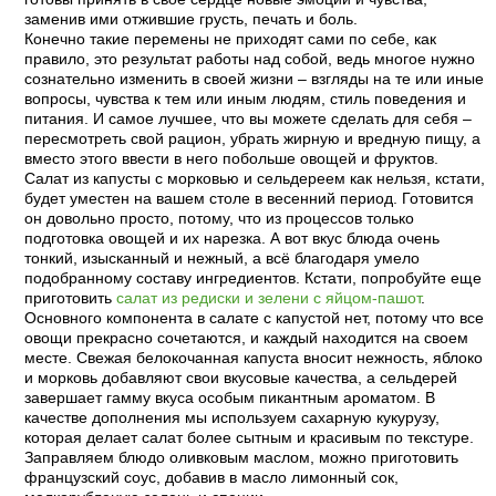
заменив ими отжившие грусть, печать и боль.
Конечно такие перемены не приходят сами по себе, как
правило, это результат работы над собой, ведь многое нужно
сознательно изменить в своей жизни – взгляды на те или иные
вопросы, чувства к тем или иным людям, стиль поведения и
питания. И самое лучшее, что вы можете сделать для себя –
пересмотреть свой рацион, убрать жирную и вредную пищу, а
вместо этого ввести в него побольше овощей и фруктов.
Салат из капусты с морковью и сельдереем как нельзя, кстати,
будет уместен на вашем столе в весенний период. Готовится
он довольно просто, потому, что из процессов только
подготовка овощей и их нарезка. А вот вкус блюда очень
тонкий, изысканный и нежный, а всё благодаря умело
подобранному составу ингредиентов. Кстати, попробуйте еще
приготовить
салат из редиски и зелени с яйцом-пашот
.
Основного компонента в салате с капустой нет, потому что все
овощи прекрасно сочетаются, и каждый находится на своем
месте. Свежая белокочанная капуста вносит нежность, яблоко
и морковь добавляют свои вкусовые качества, а сельдерей
завершает гамму вкуса особым пикантным ароматом. В
качестве дополнения мы используем сахарную кукурузу,
которая делает салат более сытным и красивым по текстуре.
Заправляем блюдо оливковым маслом, можно приготовить
французский соус, добавив в масло лимонный сок,