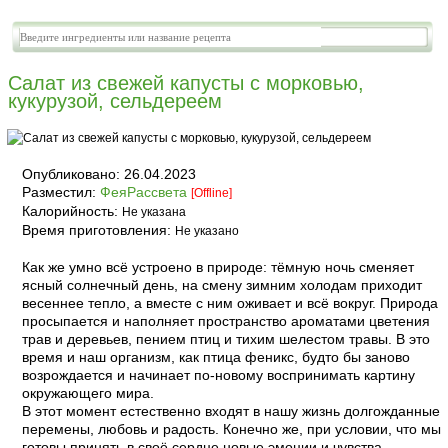
Салат из свежей капусты с морковью,
кукурузой, сельдереем
Опубликовано:
26.04.2023
Разместил:
ФеяРассвета
[Offline]
Калорийность:
Не указана
Время приготовления:
Не указано
Как же умно всё устроено в природе: тёмную ночь сменяет
ясный солнечный день, на смену зимним холодам приходит
весеннее тепло, а вместе с ним оживает и всё вокруг. Природа
просыпается и наполняет пространство ароматами цветения
трав и деревьев, пением птиц и тихим шелестом травы. В это
время и наш организм, как птица феникс, будто бы заново
возрождается и начинает по-новому воспринимать картину
окружающего мира.
В этот момент естественно входят в нашу жизнь долгожданные
перемены, любовь и радость. Конечно же, при условии, что мы
готовы принять в своё сердце новые эмоции и чувства,