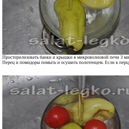
Простерилизовать банки и крышки в микроволновой печи 3 м
Перец и помидоры помыть и осушить полотенцем. Если к перцу