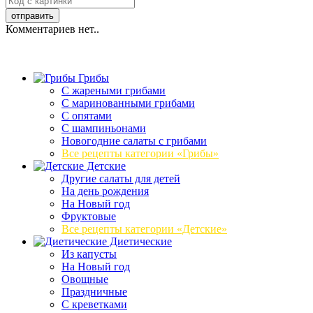
Комментариев нет..
Грибы
C жареными грибами
C маринованными грибами
C опятами
C шампиньонами
Новогодние салаты с грибами
Все рецепты категории «Грибы»
Детские
Другие салаты для детей
На день рождения
На Новый год
Фруктовые
Все рецепты категории «Детские»
Диетические
Из капусты
На Новый год
Овощные
Праздничные
С креветками