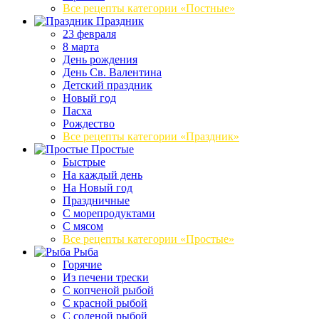
Все рецепты категории «Постные»
Праздник
23 февраля
8 марта
День рождения
День Св. Валентина
Детский праздник
Новый год
Пасха
Рождество
Все рецепты категории «Праздник»
Простые
Быстрые
На каждый день
На Новый год
Праздничные
С морепродуктами
С мясом
Все рецепты категории «Простые»
Рыба
Горячие
Из печени трески
С копченой рыбой
С красной рыбой
С соленой рыбой