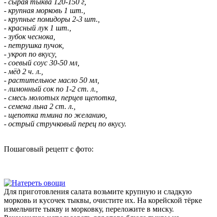
- сырая тыква 120-150 г,
- крупная морковь 1 шт.,
- крупные помидоры 2-3 шт.,
- красный лук 1 шт.,
- зубок чеснока,
- петрушка пучок,
- укроп по вкусу,
- соевый соус 30-50 мл,
- мёд 2 ч. л.,
- растительное масло 50 мл,
- лимонный сок по 1-2 ст. л.,
- смесь молотых перцев щепотка,
- семена льна 2 ст. л.,
- щепотка тмина по желанию,
- острый стручковый перец по вкусу.
Пошаговый рецепт с фото:
Для приготовления салата возьмите крупную и сладкую
морковь и кусочек тыквы, очистите их. На корейской тёрке
измельчите тыкву и морковку, переложите в миску.