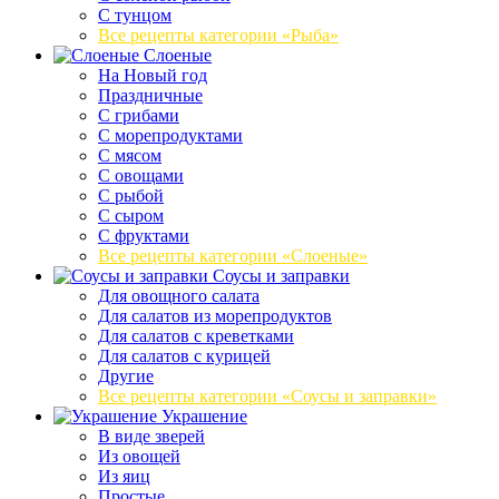
С тунцом
Все рецепты категории «Рыба»
Слоеные
На Новый год
Праздничные
С грибами
С морепродуктами
С мясом
С овощами
С рыбой
С сыром
С фруктами
Все рецепты категории «Слоеные»
Соусы и заправки
Для овощного салата
Для салатов из морепродуктов
Для салатов с креветками
Для салатов с курицей
Другие
Все рецепты категории «Соусы и заправки»
Украшение
В виде зверей
Из овощей
Из яиц
Простые