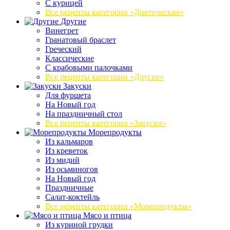
С курицей
Все рецепты категории «Диетические»
Другие
Винегрет
Гранатовый браслет
Греческий
Классические
С крабовыми палочками
Все рецепты категории «Другие»
Закуски
Для фуршета
На Новый год
На праздничный стол
Все рецепты категории «Закуски»
Морепродукты
Из кальмаров
Из креветок
Из мидий
Из осьминогов
На Новый год
Праздничные
Салат-коктейль
Все рецепты категории «Морепродукты»
Мясо и птица
Из куриной грудки