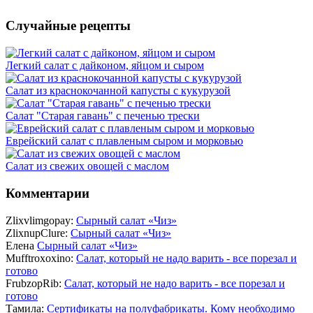
Случайные рецепты
Легкий салат с дайконом, яйцом и сыром
Салат из краснокочанной капусты с кукурузой
Салат "Старая гавань" с печенью трески
Еврейский салат с плавленым сыром и морковью
Салат из свежих овощей с маслом
Комментарии
Zlixvlimgopay:
Сырный салат «Чиз»
ZlixnupClure:
Сырный салат «Чиз»
Елена
Сырный салат «Чиз»
Mufftroxoxino:
Салат, который не надо варить - все порезал и
готово
FrubzopRib:
Салат, который не надо варить - все порезал и
готово
Тамила:
Сертификаты на полуфабрикаты. Кому необходимо