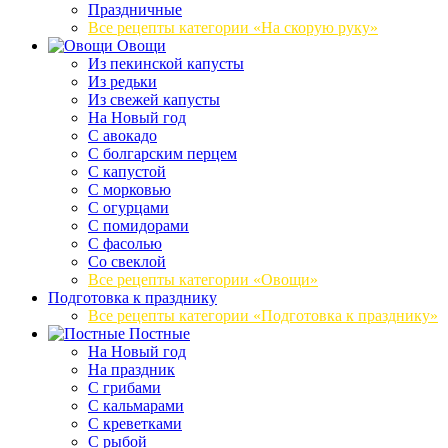
Праздничные
Все рецепты категории «На скорую руку»
Овощи
Из пекинской капусты
Из редьки
Из свежей капусты
На Новый год
С авокадо
С болгарским перцем
С капустой
С морковью
С огурцами
С помидорами
С фасолью
Со свеклой
Все рецепты категории «Овощи»
Подготовка к празднику
Все рецепты категории «Подготовка к празднику»
Постные
На Новый год
На праздник
С грибами
С кальмарами
С креветками
С рыбой