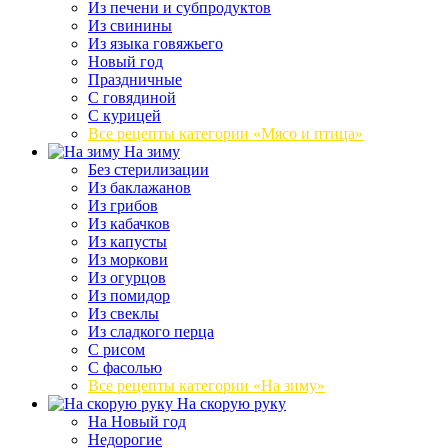
Из печени и субпродуктов
Из свинины
Из языка говяжьего
Новый год
Праздничные
С говядиной
С курицей
Все рецепты категории «Мясо и птица»
На зиму
Без стерилизации
Из баклажанов
Из грибов
Из кабачков
Из капусты
Из моркови
Из огурцов
Из помидор
Из свеклы
Из сладкого перца
С рисом
С фасолью
Все рецепты категории «На зиму»
На скорую руку
На Новый год
Недорогие