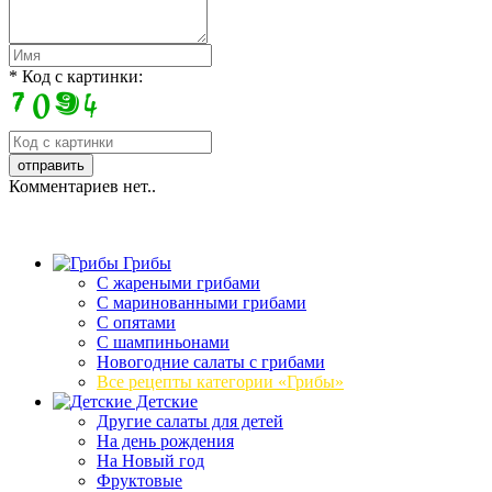
* Код с картинки:
Комментариев нет..
Грибы
C жареными грибами
C маринованными грибами
C опятами
C шампиньонами
Новогодние салаты с грибами
Все рецепты категории «Грибы»
Детские
Другие салаты для детей
На день рождения
На Новый год
Фруктовые