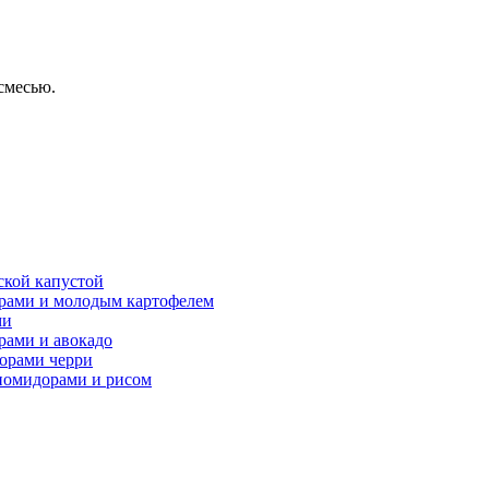
смесью.
ской капустой
орами и молодым картофелем
ми
рами и авокадо
дорами черри
 помидорами и рисом