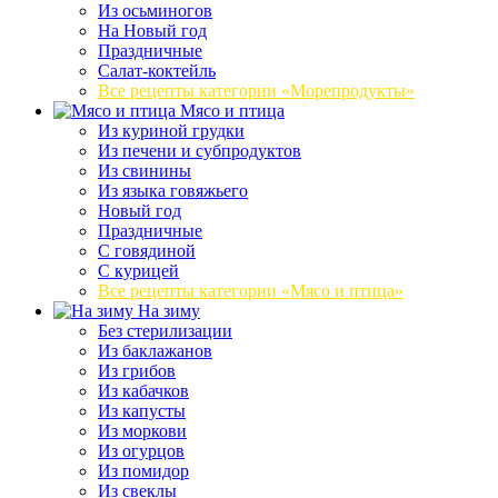
Из осьминогов
На Новый год
Праздничные
Салат-коктейль
Все рецепты категории «Морепродукты»
Мясо и птица
Из куриной грудки
Из печени и субпродуктов
Из свинины
Из языка говяжьего
Новый год
Праздничные
С говядиной
С курицей
Все рецепты категории «Мясо и птица»
На зиму
Без стерилизации
Из баклажанов
Из грибов
Из кабачков
Из капусты
Из моркови
Из огурцов
Из помидор
Из свеклы