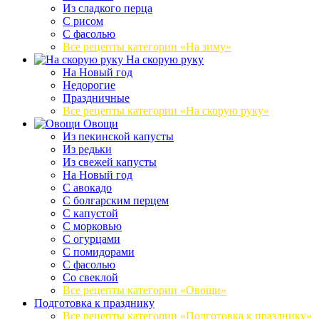
Из сладкого перца
С рисом
С фасолью
Все рецепты категории «На зиму»
На скорую руку
На Новый год
Недорогие
Праздничные
Все рецепты категории «На скорую руку»
Овощи
Из пекинской капусты
Из редьки
Из свежей капусты
На Новый год
С авокадо
С болгарским перцем
С капустой
С морковью
С огурцами
С помидорами
С фасолью
Со свеклой
Все рецепты категории «Овощи»
Подготовка к празднику
Все рецепты категории «Подготовка к празднику»