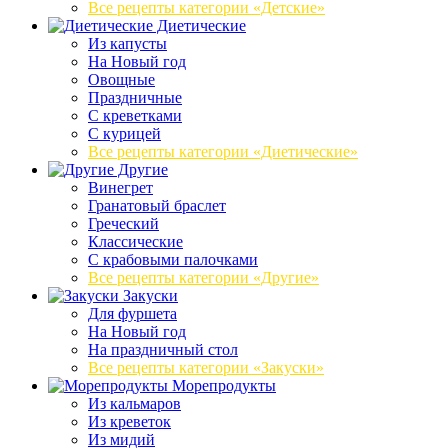
Все рецепты категории «Детские»
Диетические
Из капусты
На Новый год
Овощные
Праздничные
С креветками
С курицей
Все рецепты категории «Диетические»
Другие
Винегрет
Гранатовый браслет
Греческий
Классические
С крабовыми палочками
Все рецепты категории «Другие»
Закуски
Для фуршета
На Новый год
На праздничный стол
Все рецепты категории «Закуски»
Морепродукты
Из кальмаров
Из креветок
Из мидий