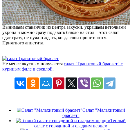
Вынимаем стаканчик из центра закуски, украшаем веточками
укропа и можно сразу подавать блюдо на стол – этот салат
едят сразу, не нужно ждать, когда слои пропитаются.
Приятного аппетита.
Не менее вкусным получается
салат "Гранатовый браслет" с
куриным филе и свеклой
.
Салат "Малахитовый
браслет"
Теплый
салат с говядиной и сладким перцем