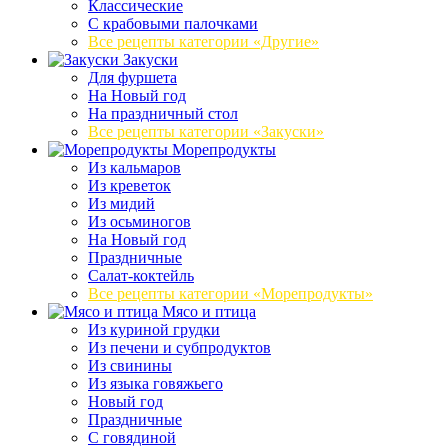
Классические
С крабовыми палочками
Все рецепты категории «Другие»
Закуски
Для фуршета
На Новый год
На праздничный стол
Все рецепты категории «Закуски»
Морепродукты
Из кальмаров
Из креветок
Из мидий
Из осьминогов
На Новый год
Праздничные
Салат-коктейль
Все рецепты категории «Морепродукты»
Мясо и птица
Из куриной грудки
Из печени и субпродуктов
Из свинины
Из языка говяжьего
Новый год
Праздничные
С говядиной