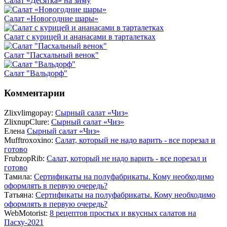
Салат «Десятка» на зиму
Салат «Новогодние шары»
Салат с курицей и ананасами в тарталетках
Салат "Пасхальный венок"
Салат "Вальдорф"
Комментарии
Zlixvlimgopay:
Сырный салат «Чиз»
ZlixnupClure:
Сырный салат «Чиз»
Елена
Сырный салат «Чиз»
Mufftroxoxino:
Салат, который не надо варить - все порезал и
готово
FrubzopRib:
Салат, который не надо варить - все порезал и
готово
Тамила:
Сертификаты на полуфабрикаты. Кому необходимо
оформлять в первую очередь?
Татьяна:
Сертификаты на полуфабрикаты. Кому необходимо
оформлять в первую очередь?
WebMotorist:
8 рецептов простых и вкусных салатов на
Пасху-2021