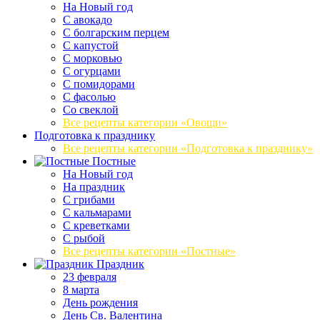
На Новый год
С авокадо
С болгарским перцем
С капустой
С морковью
С огурцами
С помидорами
С фасолью
Со свеклой
Все рецепты категории «Овощи»
Подготовка к празднику
Все рецепты категории «Подготовка к празднику»
Постные
На Новый год
На праздник
С грибами
С кальмарами
С креветками
С рыбой
Все рецепты категории «Постные»
Праздник
23 февраля
8 марта
День рождения
День Св. Валентина