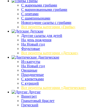
Грибы
C жареными грибами
C маринованными грибами
C опятами
C шампиньонами
Новогодние салаты с грибами
Все рецепты категории «Грибы»
Детские
Другие салаты для детей
На день рождения
На Новый год
Фруктовые
Все рецепты категории «Детские»
Диетические
Из капусты
На Новый год
Овощные
Праздничные
С креветками
С курицей
Все рецепты категории «Диетические»
Другие
Винегрет
Гранатовый браслет
Греческий