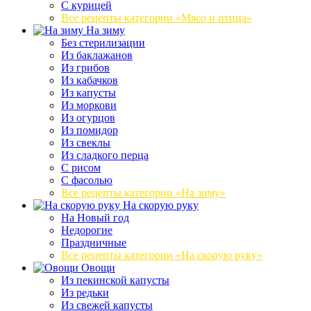
С курицей
Все рецепты категории «Мясо и птица»
На зиму
Без стерилизации
Из баклажанов
Из грибов
Из кабачков
Из капусты
Из моркови
Из огурцов
Из помидор
Из свеклы
Из сладкого перца
С рисом
С фасолью
Все рецепты категории «На зиму»
На скорую руку
На Новый год
Недорогие
Праздничные
Все рецепты категории «На скорую руку»
Овощи
Из пекинской капусты
Из редьки
Из свежей капусты