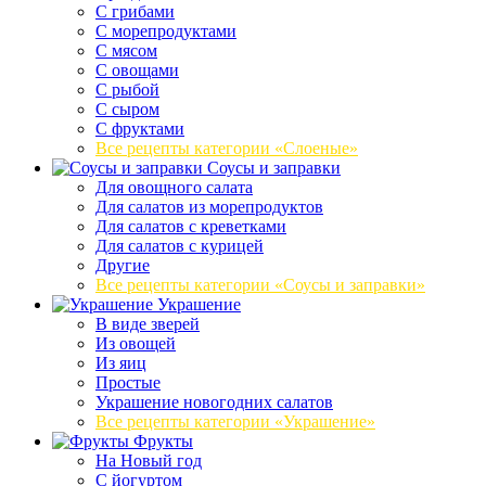
С грибами
С морепродуктами
С мясом
С овощами
С рыбой
С сыром
С фруктами
Все рецепты категории «Слоеные»
Соусы и заправки
Для овощного салата
Для салатов из морепродуктов
Для салатов с креветками
Для салатов с курицей
Другие
Все рецепты категории «Соусы и заправки»
Украшение
В виде зверей
Из овощей
Из яиц
Простые
Украшение новогодних салатов
Все рецепты категории «Украшение»
Фрукты
На Новый год
С йогуртом