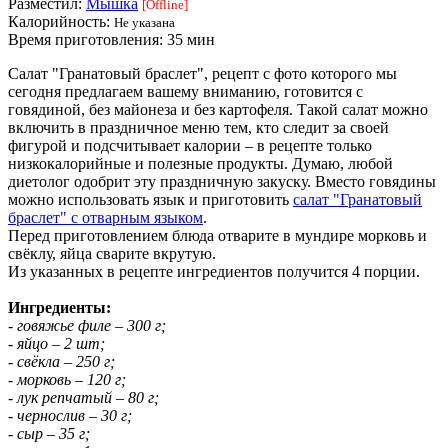
Разместил:
Мышка
[Offline]
Калорийность:
Не указана
Время приготовления:
35 мин
Салат "Гранатовый браслет", рецепт с фото которого мы
сегодня предлагаем вашему вниманию, готовится с
говядиной, без майонеза и без картофеля. Такой салат можно
включить в праздничное меню тем, кто следит за своей
фигурой и подсчитывает калории – в рецепте только
низкокалорийные и полезные продукты. Думаю, любой
диетолог одобрит эту праздничную закуску. Вместо говядины
можно использовать язык и приготовить
салат "Гранатовый
браслет" с отварным языком
.
Перед приготовлением блюда отварите в мундире морковь и
свёклу, яйца сварите вкрутую.
Из указанных в рецепте ингредиентов получится 4 порции.
Ингредиенты:
- говяжье филе – 300 г;
- яйцо – 2 шт;
- свёкла – 250 г;
- морковь – 120 г;
- лук репчатый – 80 г;
- чернослив – 30 г;
- сыр – 35 г;