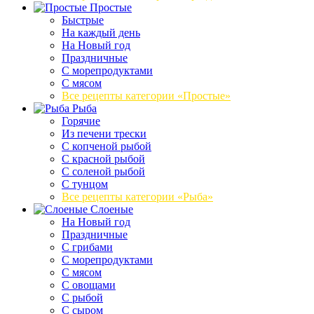
Простые
Быстрые
На каждый день
На Новый год
Праздничные
С морепродуктами
С мясом
Все рецепты категории «Простые»
Рыба
Горячие
Из печени трески
С копченой рыбой
С красной рыбой
С соленой рыбой
С тунцом
Все рецепты категории «Рыба»
Слоеные
На Новый год
Праздничные
С грибами
С морепродуктами
С мясом
С овощами
С рыбой
С сыром