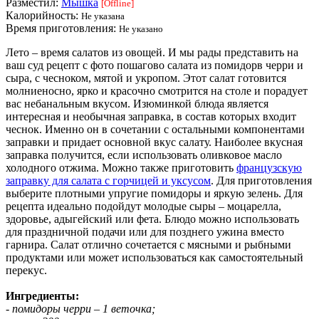
Разместил:
Мышка
[Offline]
Калорийность:
Не указана
Время приготовления:
Не указано
Лето – время салатов из овощей. И мы рады представить на
ваш суд рецепт с фото пошагово салата из помидорв черри и
сыра, с чесноком, мятой и укропом. Этот салат готовится
молниеносно, ярко и красочно смотрится на столе и порадует
вас небанальным вкусом. Изюминкой блюда является
интересная и необычная заправка, в состав которых входит
чеснок. Именно он в сочетании с остальными компонентами
заправки и придает основной вкус салату. Наиболее вкусная
заправка получится, если использовать оливковое масло
холодного отжима. Можно также приготовить
французскую
заправку для салата с горчицей и уксусом
. Для приготовления
выберите плотными упругие помидоры и яркую зелень. Для
рецепта идеально подойдут молодые сыры – моцарелла,
здоровье, адыгейский или фета. Блюдо можно использовать
для праздничной подачи или для позднего ужина вместо
гарнира. Салат отлично сочетается с мясными и рыбными
продуктами или может использоваться как самостоятельный
перекус.
Ингредиенты:
- помидоры черри – 1 веточка;