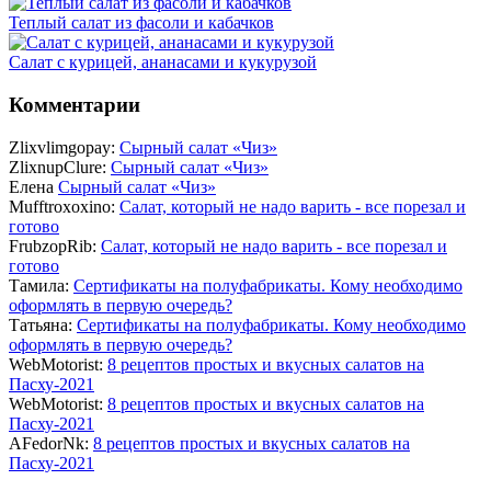
Теплый салат из фасоли и кабачков
Салат с курицей, ананасами и кукурузой
Комментарии
Zlixvlimgopay:
Сырный салат «Чиз»
ZlixnupClure:
Сырный салат «Чиз»
Елена
Сырный салат «Чиз»
Mufftroxoxino:
Салат, который не надо варить - все порезал и
готово
FrubzopRib:
Салат, который не надо варить - все порезал и
готово
Тамила:
Сертификаты на полуфабрикаты. Кому необходимо
оформлять в первую очередь?
Татьяна:
Сертификаты на полуфабрикаты. Кому необходимо
оформлять в первую очередь?
WebMotorist:
8 рецептов простых и вкусных салатов на
Пасху-2021
WebMotorist:
8 рецептов простых и вкусных салатов на
Пасху-2021
AFedorNk:
8 рецептов простых и вкусных салатов на
Пасху-2021