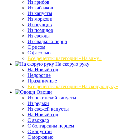
Из грибов
Из кабачков
Из капусты
Из моркови
Из огурцов
Из помидор
Из свеклы
Из сладкого перца
С рисом
С фасолью
Все рецепты категории «На зиму»
На скорую руку
На Новый год
Недорогие
Праздничные
Все рецепты категории «На скорую руку»
Овощи
Из пекинской капусты
Из редьки
Из свежей капусты
На Новый год
С авокадо
С болгарским перцем
С капустой
С морковью