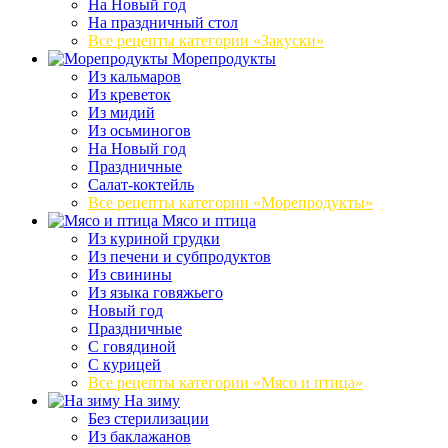
На Новый год
На праздничный стол
Все рецепты категории «Закуски»
Морепродукты
Из кальмаров
Из креветок
Из мидий
Из осьминогов
На Новый год
Праздничные
Салат-коктейль
Все рецепты категории «Морепродукты»
Мясо и птица
Из куриной грудки
Из печени и субпродуктов
Из свинины
Из языка говяжьего
Новый год
Праздничные
С говядиной
С курицей
Все рецепты категории «Мясо и птица»
На зиму
Без стерилизации
Из баклажанов