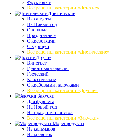
Фруктовые
Все рецепты категории «Детские»
Диетические
Из капусты
На Новый год
Овощные
Праздничные
С креветками
С курицей
Все рецепты категории «Диетические»
Другие
Винегрет
Гранатовый браслет
Греческий
Классические
С крабовыми палочками
Все рецепты категории «Другие»
Закуски
Для фуршета
На Новый год
На праздничный стол
Все рецепты категории «Закуски»
Морепродукты
Из кальмаров
Из креветок