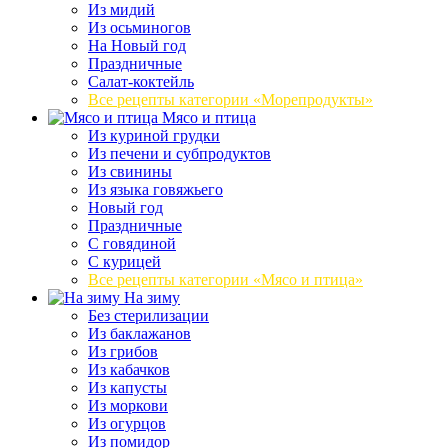
Из мидий
Из осьминогов
На Новый год
Праздничные
Салат-коктейль
Все рецепты категории «Морепродукты»
Мясо и птица
Из куриной грудки
Из печени и субпродуктов
Из свинины
Из языка говяжьего
Новый год
Праздничные
С говядиной
С курицей
Все рецепты категории «Мясо и птица»
На зиму
Без стерилизации
Из баклажанов
Из грибов
Из кабачков
Из капусты
Из моркови
Из огурцов
Из помидор