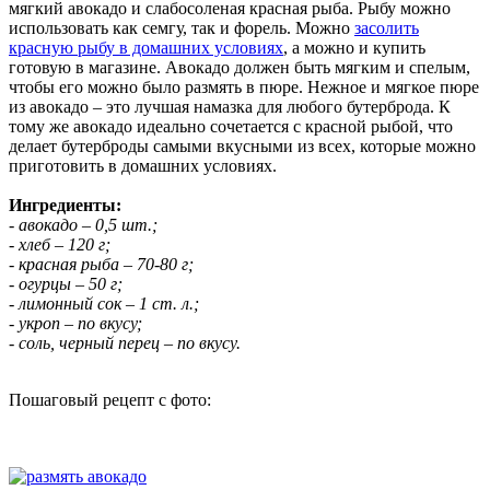
мягкий авокадо и слабосоленая красная рыба. Рыбу можно
использовать как семгу, так и форель. Можно
засолить
красную рыбу в домашних условиях
, а можно и купить
готовую в магазине. Авокадо должен быть мягким и спелым,
чтобы его можно было размять в пюре. Нежное и мягкое пюре
из авокадо – это лучшая намазка для любого бутерброда. К
тому же авокадо идеально сочетается с красной рыбой, что
делает бутерброды самыми вкусными из всех, которые можно
приготовить в домашних условиях.
Ингредиенты:
- авокадо – 0,5 шт.;
- хлеб – 120 г;
- красная рыба – 70-80 г;
- огурцы – 50 г;
- лимонный сок – 1 ст. л.;
- укроп – по вкусу;
- соль, черный перец – по вкусу.
Пошаговый рецепт с фото: