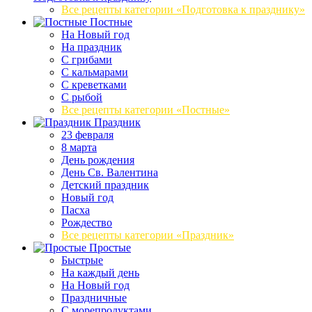
Все рецепты категории «Подготовка к празднику»
Постные
На Новый год
На праздник
С грибами
С кальмарами
С креветками
С рыбой
Все рецепты категории «Постные»
Праздник
23 февраля
8 марта
День рождения
День Св. Валентина
Детский праздник
Новый год
Пасха
Рождество
Все рецепты категории «Праздник»
Простые
Быстрые
На каждый день
На Новый год
Праздничные
С морепродуктами