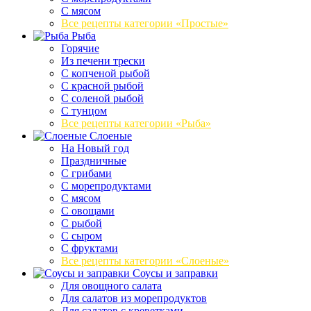
С мясом
Все рецепты категории «Простые»
Рыба
Горячие
Из печени трески
С копченой рыбой
С красной рыбой
С соленой рыбой
С тунцом
Все рецепты категории «Рыба»
Слоеные
На Новый год
Праздничные
С грибами
С морепродуктами
С мясом
С овощами
С рыбой
С сыром
С фруктами
Все рецепты категории «Слоеные»
Соусы и заправки
Для овощного салата
Для салатов из морепродуктов
Для салатов с креветками