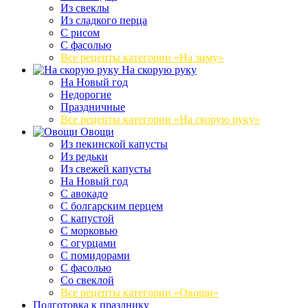
Из свеклы
Из сладкого перца
С рисом
С фасолью
Все рецепты категории «На зиму»
На скорую руку
На Новый год
Недорогие
Праздничные
Все рецепты категории «На скорую руку»
Овощи
Из пекинской капусты
Из редьки
Из свежей капусты
На Новый год
С авокадо
С болгарским перцем
С капустой
С морковью
С огурцами
С помидорами
С фасолью
Со свеклой
Все рецепты категории «Овощи»
Подготовка к празднику