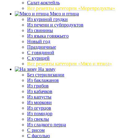
Салат-коктейль
Все рецепты категории «Морепродукты»
Мясо и птица
Из куриной грудки
Из печени и субпродуктов
Из свинины
Из языка говяжьего
Новый год
Праздничные
С говядиной
С курицей
Все рецепты категории «Мясо и птица»
На зиму
Без стерилизации
Из баклажанов
Из грибов
Из кабачков
Из капусты
Из моркови
Из огурцов
Из помидор
Из свеклы
Из сладкого перца
С рисом
С фасолью