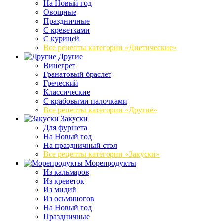
На Новый год
Овощные
Праздничные
С креветками
С курицей
Все рецепты категории «Диетические»
Другие
Винегрет
Гранатовый браслет
Греческий
Классические
С крабовыми палочками
Все рецепты категории «Другие»
Закуски
Для фуршета
На Новый год
На праздничный стол
Все рецепты категории «Закуски»
Морепродукты
Из кальмаров
Из креветок
Из мидий
Из осьминогов
На Новый год
Праздничные