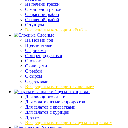
Из печени трески
С копченой рыбой
С красной рыбой
С соленой рыбой
С тунцом
Все рецепты категории «Рыба»
Слоеные
На Новый год
Праздничные
С грибами
С морепродуктами
С мясом
С овощами
С рыбой
С сыром
С фруктами
Все рецепты категории «Слоеные»
Соусы и заправки
Для овощного салата
Для салатов из морепродуктов
Для салатов с креветками
Для салатов с курицей
Другие
Все рецепты категории «Соусы и заправки»
Украшение