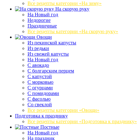
Все рецепты категории «На зиму»
На скорую руку
На Новый год
Недорогие
Праздничные
Все рецепты категории «На скорую руку»
Овощи
Из пекинской капусты
Из редьки
Из свежей капусты
На Новый год
С авокадо
С болгарским перцем
С капустой
С морковью
С огурцами
С помидорами
С фасолью
Со свеклой
Все рецепты категории «Овощи»
Подготовка к празднику
Все рецепты категории «Подготовка к празднику»
Постные
На Новый год
На праздник