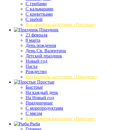
С грибами
С кальмарами
С креветками
С рыбой
Все рецепты категории «Постные»
Праздник
23 февраля
8 марта
День рождения
День Св. Валентина
Детский праздник
Новый год
Пасха
Рождество
Все рецепты категории «Праздник»
Простые
Быстрые
На каждый день
На Новый год
Праздничные
С морепродуктами
С мясом
Все рецепты категории «Простые»
Рыба
Горячие