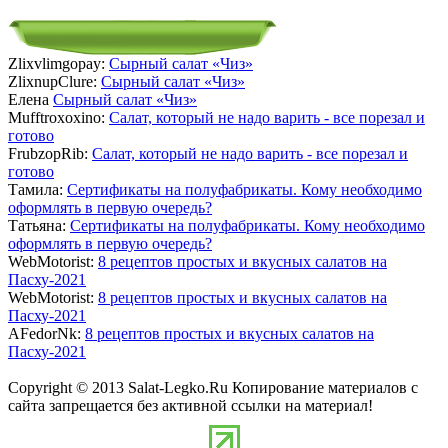
Zlixvlimgopay:
Сырный салат «Чиз»
ZlixnupClure:
Сырный салат «Чиз»
Елена
Сырный салат «Чиз»
Mufftroxoxino:
Салат, который не надо варить - все порезал и
готово
FrubzopRib:
Салат, который не надо варить - все порезал и
готово
Тамила:
Сертификаты на полуфабрикаты. Кому необходимо
оформлять в первую очередь?
Татьяна:
Сертификаты на полуфабрикаты. Кому необходимо
оформлять в первую очередь?
WebMotorist:
8 рецептов простых и вкусных салатов на
Пасху-2021
WebMotorist:
8 рецептов простых и вкусных салатов на
Пасху-2021
AFedorNk:
8 рецептов простых и вкусных салатов на
Пасху-2021
Copyright © 2013 Salat-Legko.Ru Копирование материалов с
сайта запрещается без активной ссылки на материал!