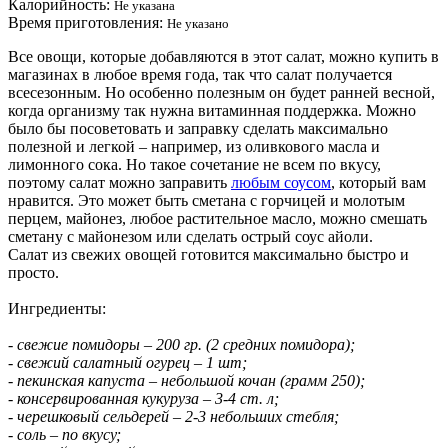
Калорийность:
Не указана
Время приготовления:
Не указано
Все овощи, которые добавляются в этот салат, можно купить в
магазинах в любое время года, так что салат получается
всесезонным. Но особенно полезным он будет ранней весной,
когда организму так нужна витаминная поддержка. Можно
было бы посоветовать и заправку сделать максимально
полезной и легкой – например, из оливкового масла и
лимонного сока. Но такое сочетание не всем по вкусу,
поэтому салат можно заправить
любым соусом
, который вам
нравится. Это может быть сметана с горчицей и молотым
перцем, майонез, любое растительное масло, можно смешать
сметану с майонезом или сделать острый соус айоли.
Салат из свежих овощей готовится максимально быстро и
просто.
Ингредиенты:
- свежие помидоры – 200 гр. (2 средних помидора);
- свежий салатный огурец – 1 шт;
- пекинская капуста – небольшой кочан (грамм 250);
- консервированная кукуруза – 3-4 ст. л;
- черешковый сельдерей – 2-3 небольших стебля;
- соль – по вкусу;