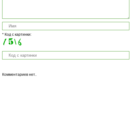
* Код с картинки:
Комментариев нет..
Copyright © 2013 Salat-Legko.Ru Копирование материалов с сайта
запрещается без активной ссылки на материал!