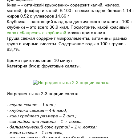
Киви – «китайский крыжовник» содержит калий, железо,
магний, фосфор и калий. В 100 г свежих плодов: белков 1.14 г,
жиров 0.52 г, углеводов 14.66 г.
Клубника – настоящий клад для диетического питания - 100 г
клубники – это всего 36,9 ккал. Посмотрите, какой красивый
салат «Капрезе» с клубникой
можно приготовить.
Груша свежая содержит микроэлементы, витамины разных
групп и жирные кислоты. Содержание воды в 100 г груши -
83,7%.
Время приготовления: 10 минут.
Категория блюд: фруктовые салаты.
Ингредиенты на 2-3 порции салата:
- груша сочная – 1 шт.;
- клубника свежая – 4-6 ягод;
- киви среднего размера – 2 шт.;
- сок лайма или лимона – 1 ч. ложка;
- бальзамический соус густой – 1 ч. ложка;
- мята свежая – 1 веточка;