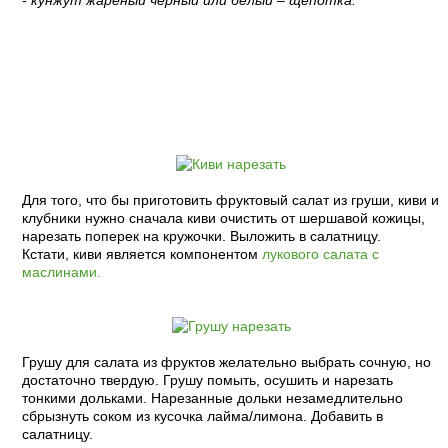
- кунжут жареный черный или белый – щепотка.
Пошаговый рецепт с фото:
Для того, что бы приготовить фруктовый салат из груши, киви и
клубники нужно сначала киви очистить от шершавой кожицы,
нарезать поперек на кружочки. Выложить в салатницу.
Кстати, киви является компонентом
лукового салата с
маслинами.
Грушу для салата из фруктов желательно выбрать сочную, но
достаточно твердую. Грушу помыть, осушить и нарезать
тонкими дольками. Нарезанные дольки незамедлительно
сбрызнуть соком из кусочка лайма/лимона. Добавить в
салатницу.