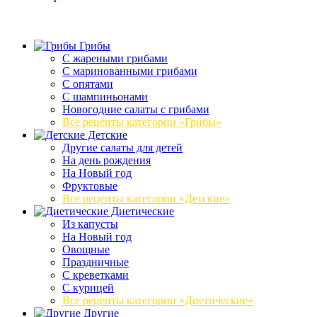
Грибы
C жареными грибами
C маринованными грибами
C опятами
C шампиньонами
Новогодние салаты с грибами
Все рецепты категории «Грибы»
Детские
Другие салаты для детей
На день рождения
На Новый год
Фруктовые
Все рецепты категории «Детские»
Диетические
Из капусты
На Новый год
Овощные
Праздничные
С креветками
С курицей
Все рецепты категории «Диетические»
Другие