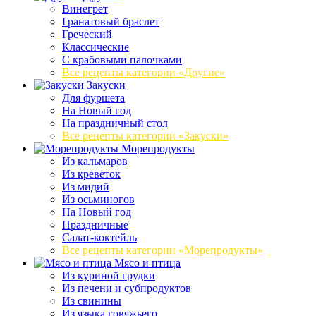
Винегрет
Гранатовый браслет
Греческий
Классические
С крабовыми палочками
Все рецепты категории «Другие»
Закуски
Для фуршета
На Новый год
На праздничный стол
Все рецепты категории «Закуски»
Морепродукты
Из кальмаров
Из креветок
Из мидий
Из осьминогов
На Новый год
Праздничные
Салат-коктейль
Все рецепты категории «Морепродукты»
Мясо и птица
Из куриной грудки
Из печени и субпродуктов
Из свинины
Из языка говяжьего