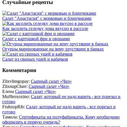
Случайные рецепты
Салат "Анастасия" с морковью и блинчиками
Как засолить селедку дома вкусно в рассоле
Салат с картошкой фри и овощами
Огурцы маринованные на зиму хрустящие в банках
Салат из свиных ушей и кабачков
Комментарии
Zlixvlimgopay:
Сырный салат «Чиз»
ZlixnupClure:
Сырный салат «Чиз»
Елена
Сырный салат «Чиз»
Mufftroxoxino:
Салат, который не надо варить - все порезал и
готово
FrubzopRib:
Салат, который не надо варить - все порезал и
готово
Тамила:
Сертификаты на полуфабрикаты. Кому необходимо
оформлять в первую очередь?