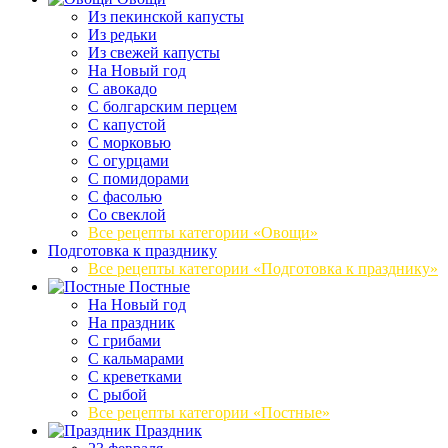
Из пекинской капусты
Из редьки
Из свежей капусты
На Новый год
С авокадо
С болгарским перцем
С капустой
С морковью
С огурцами
С помидорами
С фасолью
Со свеклой
Все рецепты категории «Овощи»
Подготовка к празднику
Все рецепты категории «Подготовка к празднику»
Постные
На Новый год
На праздник
С грибами
С кальмарами
С креветками
С рыбой
Все рецепты категории «Постные»
Праздник