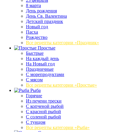
23 февраля
8 марта
День рождения
День Св. Валентина
Детский праздник
Новый год
Пасха
Рождество
Все рецепты категории «Праздник»
Простые
Быстрые
На каждый день
На Новый год
Праздничные
С морепродуктами
С мясом
Все рецепты категории «Простые»
Рыба
Горячие
Из печени трески
С копченой рыбой
С красной рыбой
С соленой рыбой
С тунцом
Все рецепты категории «Рыба»