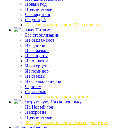
Новый год
Праздничные
С говядиной
С курицей
Все рецепты категории «Мясо и птица»
На зиму
Без стерилизации
Из баклажанов
Из грибов
Из кабачков
Из капусты
Из моркови
Из огурцов
Из помидор
Из свеклы
Из сладкого перца
С рисом
С фасолью
Все рецепты категории «На зиму»
На скорую руку
На Новый год
Недорогие
Праздничные
Все рецепты категории «На скорую руку»
Овощи