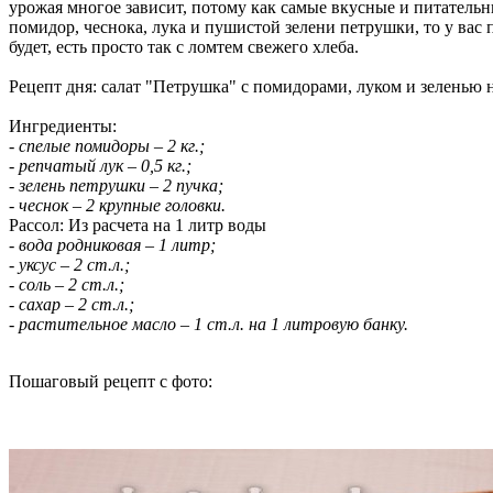
урожая многое зависит, потому как самые вкусные и питатель
помидор, чеснока, лука и пушистой зелени петрушки, то у вас
будет, есть просто так с ломтем свежего хлеба.
Рецепт дня: салат "Петрушка" с помидорами, луком и зеленью н
Ингредиенты:
- спелые помидоры – 2 кг.;
- репчатый лук – 0,5 кг.;
- зелень петрушки – 2 пучка;
- чеснок – 2 крупные головки.
Рассол: Из расчета на 1 литр воды
- вода родниковая – 1 литр;
- уксус – 2 ст.л.;
- соль – 2 ст.л.;
- сахар – 2 ст.л.;
- растительное масло – 1 ст.л. на 1 литровую банку.
Пошаговый рецепт с фото: