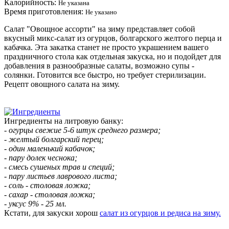
Калорийность:
Не указана
Время приготовления:
Не указано
Салат "Овощное ассорти" на зиму представляет собой
вкусный микс-салат из огурцов, болгарского желтого перца и
кабачка. Эта закатка станет не просто украшением вашего
праздничного стола как отдельная закуска, но и подойдет для
добавления в разнообразные салаты, возможно супы -
солянки. Готовится все быстро, но требует стерилизации.
Рецепт овощного салата на зиму.
Ингредиенты на литровую банку:
- огурцы свежие 5-6 штук среднего размера;
- желтый болгарский перец;
- один маленький кабачок;
- пару долек чеснока;
- смесь сушеных трав и специй;
- пару листьев лаврового листа;
- соль - столовая ложка;
- сахар - столовая ложка;
- уксус 9% - 25 мл.
Кстати, для закуски хорош
салат из огурцов и редиса на зиму.