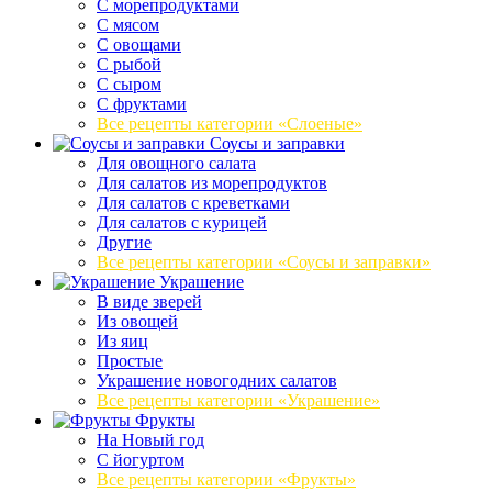
С морепродуктами
С мясом
С овощами
С рыбой
С сыром
С фруктами
Все рецепты категории «Слоеные»
Соусы и заправки
Для овощного салата
Для салатов из морепродуктов
Для салатов с креветками
Для салатов с курицей
Другие
Все рецепты категории «Соусы и заправки»
Украшение
В виде зверей
Из овощей
Из яиц
Простые
Украшение новогодних салатов
Все рецепты категории «Украшение»
Фрукты
На Новый год
С йогуртом
Все рецепты категории «Фрукты»