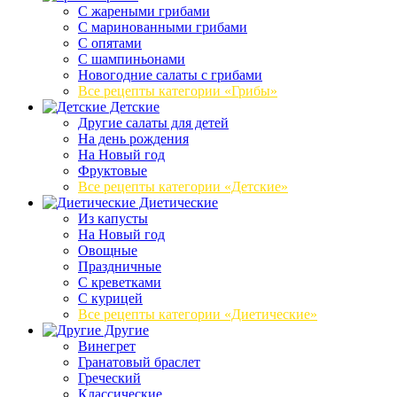
C жареными грибами
C маринованными грибами
C опятами
C шампиньонами
Новогодние салаты с грибами
Все рецепты категории «Грибы»
Детские
Другие салаты для детей
На день рождения
На Новый год
Фруктовые
Все рецепты категории «Детские»
Диетические
Из капусты
На Новый год
Овощные
Праздничные
С креветками
С курицей
Все рецепты категории «Диетические»
Другие
Винегрет
Гранатовый браслет
Греческий
Классические