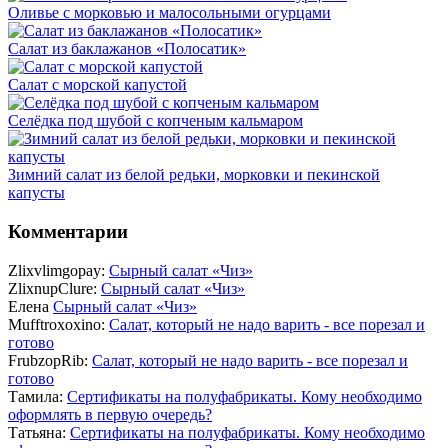
Оливье с морковью и малосольными огурцами
Салат из баклажанов «Полосатик»
Салат с морской капустой
Селёдка под шубой с копченым кальмаром
Зимний салат из белой редьки, морковки и пекинской
капусты
Комментарии
Zlixvlimgopay:
Сырный салат «Чиз»
ZlixnupClure:
Сырный салат «Чиз»
Елена
Сырный салат «Чиз»
Mufftroxoxino:
Салат, который не надо варить - все порезал и
готово
FrubzopRib:
Салат, который не надо варить - все порезал и
готово
Тамила:
Сертификаты на полуфабрикаты. Кому необходимо
оформлять в первую очередь?
Татьяна:
Сертификаты на полуфабрикаты. Кому необходимо