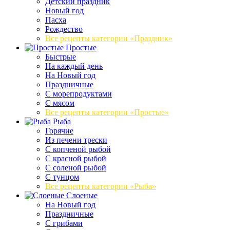
Детский праздник
Новый год
Пасха
Рождество
Все рецепты категории «Праздник»
Простые
Быстрые
На каждый день
На Новый год
Праздничные
С морепродуктами
С мясом
Все рецепты категории «Простые»
Рыба
Горячие
Из печени трески
С копченой рыбой
С красной рыбой
С соленой рыбой
С тунцом
Все рецепты категории «Рыба»
Слоеные
На Новый год
Праздничные
С грибами