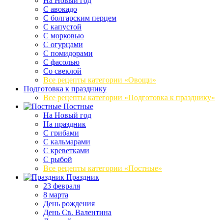
На Новый год
С авокадо
С болгарским перцем
С капустой
С морковью
С огурцами
С помидорами
С фасолью
Со свеклой
Все рецепты категории «Овощи»
Подготовка к празднику
Все рецепты категории «Подготовка к празднику»
Постные
На Новый год
На праздник
С грибами
С кальмарами
С креветками
С рыбой
Все рецепты категории «Постные»
Праздник
23 февраля
8 марта
День рождения
День Св. Валентина