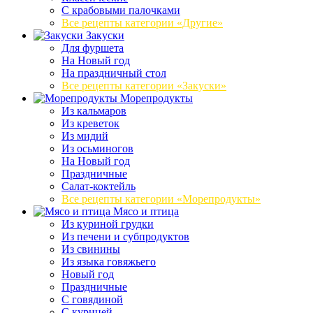
С крабовыми палочками
Все рецепты категории «Другие»
Закуски
Для фуршета
На Новый год
На праздничный стол
Все рецепты категории «Закуски»
Морепродукты
Из кальмаров
Из креветок
Из мидий
Из осьминогов
На Новый год
Праздничные
Салат-коктейль
Все рецепты категории «Морепродукты»
Мясо и птица
Из куриной грудки
Из печени и субпродуктов
Из свинины
Из языка говяжьего
Новый год
Праздничные
С говядиной
С курицей