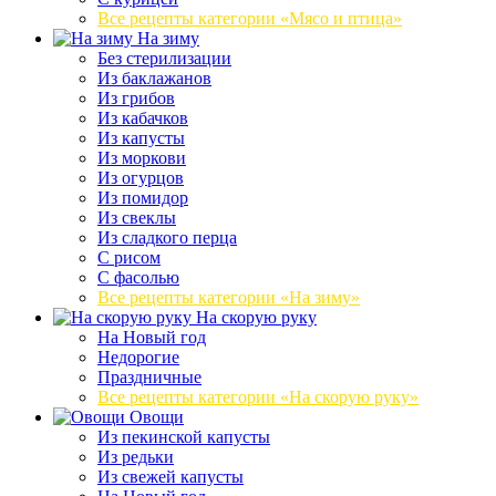
Все рецепты категории «Мясо и птица»
На зиму
Без стерилизации
Из баклажанов
Из грибов
Из кабачков
Из капусты
Из моркови
Из огурцов
Из помидор
Из свеклы
Из сладкого перца
С рисом
С фасолью
Все рецепты категории «На зиму»
На скорую руку
На Новый год
Недорогие
Праздничные
Все рецепты категории «На скорую руку»
Овощи
Из пекинской капусты
Из редьки
Из свежей капусты