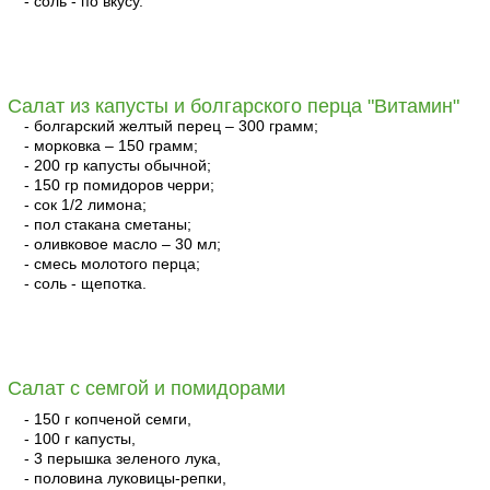
- соль - по вкусу.
читать
Салат из капусты и болгарского перца "Витамин"
- болгарский желтый перец – 300 грамм;
- морковка – 150 грамм;
- 200 гр капусты обычной;
- 150 гр помидоров черри;
- сок 1/2 лимона;
- пол стакана сметаны;
- оливковое масло – 30 мл;
- смесь молотого перца;
- соль - щепотка.
читать
Салат с семгой и помидорами
- 150 г копченой семги,
- 100 г капусты,
- 3 перышка зеленого лука,
- половина луковицы-репки,