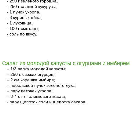
- 250 г зеленого горошка,
- 250 г сладкой кукурузы,
- 1 пучок укропа,
- 3 куриных яйца,
- 1 луковица,
- 100 г сметаны,
- соль по вкусу.
читать
Салат из молодой капусты с огурцами и имбирем
– 1/3 вилка молодой капусты;
– 250 г. свежих огурцов;
– 2 см корешка имбиря;
– небольшой пучок зеленого лука;
– пару веточек укропа;
– 3-4 ст. л. оливкового масла;
- пару щепоток соли и щепотка сахара.
читать