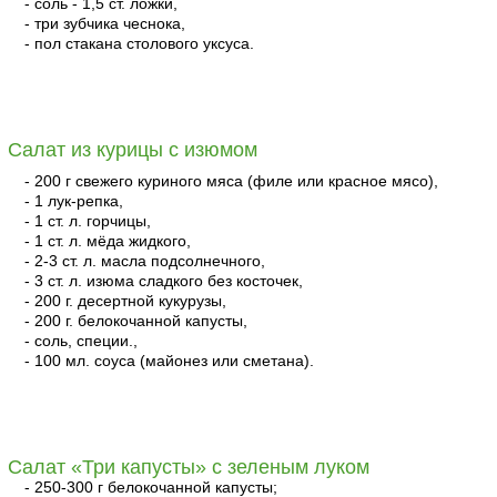
- соль - 1,5 ст. ложки,
- три зубчика чеснока,
- пол стакана столового уксуса.
читать
Салат из курицы с изюмом
- 200 г свежего куриного мяса (филе или красное мясо),
- 1 лук-репка,
- 1 ст. л. горчицы,
- 1 ст. л. мёда жидкого,
- 2-3 ст. л. масла подсолнечного,
- 3 ст. л. изюма сладкого без косточек,
- 200 г. десертной кукурузы,
- 200 г. белокочанной капусты,
- соль, специи.,
- 100 мл. соуса (майонез или сметана).
читать
Салат «Три капусты» с зеленым луком
- 250-300 г белокочанной капусты;