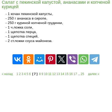
Салат с пекинской капустой, ананасами и копченой
курицей
- 1 кочан пекинской капусты,
- 250 г ананаса в сиропе,
- 250 г куриной копченой грудинки,
- 1 ч.ложка соли,
- 1 щепотка перца,
- 1 щепотка специй,
- 2 ст.ложки соуса майонеза.
читать
« назад
1
2
3
4
5
6
[ 7 ]
8
9
10
11
12
13
14
15
16
17
...
25
далее »