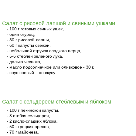
читать
Салат с рисовой лапшой и свиными ушками
- 100 г готовых свиных ушек,
- один огурец,
- 30 г рисовой лапши,
- 60 г капусты свежей,
- небольшой стручок сладкого перца,
- 5-6 стеблей зеленого лука,
- долька чеснока,
- масло подсолнечное или оливковое - 30 г,
- соус соевый – по вкусу.
читать
Салат с сельдереем стеблевым и яблоком
- 100 г пекинской капусты,
- 3 стебля сельдерея,
- 2 кисло-сладких яблока,
- 50 г грецких орехов,
- 70 г майонеза.