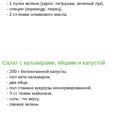
- 1 пучок зелени (укроп, петрушка, зеленый лук),
- специи (кориандр, перец),
- 2 ст.ложки оливкового масла.
читать
Салат с кальмарами, яйцами и капустой
- 200 г белокочанной капусты,
- пол кило кальмаров,
- два яйца,
- пол стакана кукурузы консервированной,
- 3 ст. ложки майонеза,
- соль - по вкусу,
- свежая зелень.
читать