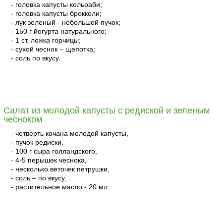
- головка капусты кольраби;
- головка капусты брокколи;
- лук зеленый - небольшой пучок;
- 150 г йогурта натурального;
- 1 ст. ложка горчицы;
- сухой чеснок – щепотка;
- соль по вкусу.
читать
Салат из молодой капусты с редиской и зеленым
чесноком
- четверть кочана молодой капусты,
- пучок редиски,
- 100 г сыра голландского,
- 4-5 перышек чеснока,
- несколько веточек петрушки,
- соль – по вкусу,
- растительное масло - 20 мл.
читать