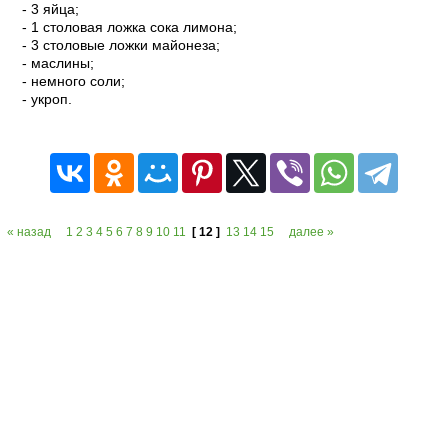
- 3 яйца;
- 1 столовая ложка сока лимона;
- 3 столовые ложки майонеза;
- маслины;
- немного соли;
- укроп.
читать
« назад
1
2
3
4
5
6
7
8
9
10
11
[ 12 ]
13
14
15
далее »
Copyright © 2013 Salat-Legko.Ru Копирование материалов с сайта
запрещается без активной ссылки на материал!