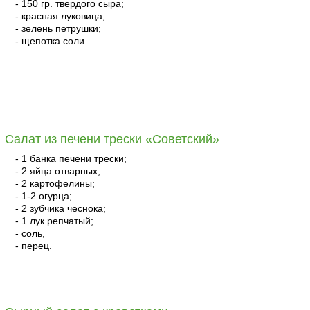
- 150 гр. твердого сыра;
- красная луковица;
- зелень петрушки;
- щепотка соли.
читать
Салат из печени трески «Советский»
- 1 банка печени трески;
- 2 яйца отварных;
- 2 картофелины;
- 1-2 огурца;
- 2 зубчика чеснока;
- 1 лук репчатый;
- соль,
- перец.
читать