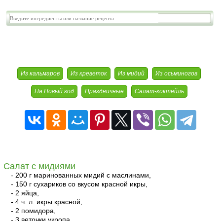
Морепродукты
Из кальмаров
Из креветок
Из мидий
Из осьминогов
На Новый год
Праздничные
Салат-коктейль
Салат с мидиями
- 200 г маринованных мидий с маслинами,
- 150 г сухариков со вкусом красной икры,
- 2 яйца,
- 4 ч. л. икры красной,
- 2 помидора,
- 3 веточки укропа,