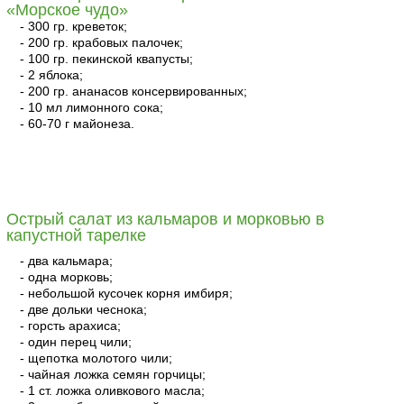
«Морское чудо»
- 300 гр. креветок;
- 200 гр. крабовых палочек;
- 100 гр. пекинской квапусты;
- 2 яблока;
- 200 гр. ананасов консервированных;
- 10 мл лимонного сока;
- 60-70 г майонеза.
читать
Острый салат из кальмаров и морковью в
капустной тарелке
- два кальмара;
- одна морковь;
- небольшой кусочек корня имбиря;
- две дольки чеснока;
- горсть арахиса;
- один перец чили;
- щепотка молотого чили;
- чайная ложка семян горчицы;
- 1 ст. ложка оливкового масла;