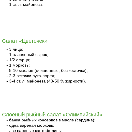
- 1 ст. л. майонеза.
читать
Салат «Цветочек»
- 3 яйца;
- 1 плавленый сырок;
- 1/2 огурца;
- 1 морковь;
- 8-10 маслин (очищенные, без косточки);
- 2-3 веточки лука-порея;
- 3-4 ст. л. майонеза (40-50 % жирности).
читать
Слоеный рыбный салат «Олимпийский»
- банка рыбных консервов в масле (сардина);
- одна вареная морковь;
- две вареные картофелины;