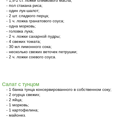
- 1,5-2 ст. ложки оливкового масла;
- пол стакана риса;
- один лук-шалот;
- 2 шт. сладкого перца;
- 1 ч. ложка гранатового соуса;
- одна морковь;
- головка лука;
- 2 ч. ложки сахарной пудры;
- 4 свежих томата;
- 30 мл лимонного сока;
- несколько свежих веточек петрушки;
- 2 ч. ложки соевого соуса.
читать
Салат с тунцом
- 1 банка тунца консервированного в собственном соку;
- 2 огурца свежих;
- 2 яйца;
- 1 морковь;
- 1 картофелина;
- майонез.