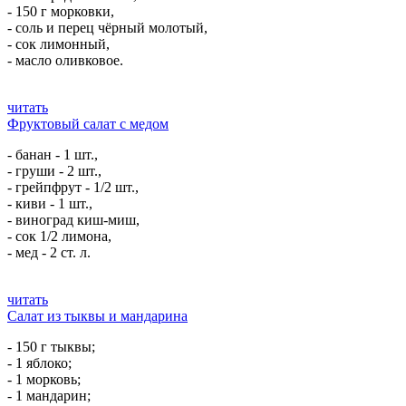
- 150 г морковки,
- соль и перец чёрный молотый,
- сок лимонный,
- масло оливковое.
читать
Фруктовый салат с медом
- банан - 1 шт.,
- груши - 2 шт.,
- грейпфрут - 1/2 шт.,
- киви - 1 шт.,
- виноград киш-миш,
- сок 1/2 лимона,
- мед - 2 ст. л.
читать
Салат из тыквы и мандарина
- 150 г тыквы;
- 1 яблоко;
- 1 морковь;
- 1 мандарин;