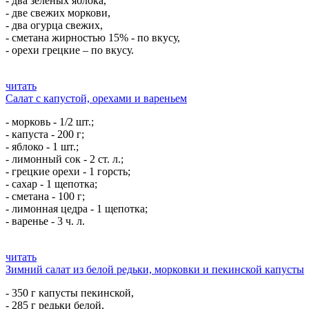
- два зеленых яблока,
- две свежих моркови,
- два огурца свежих,
- сметана жирностью 15% - по вкусу,
- орехи грецкие – по вкусу.
читать
Салат с капустой, орехами и вареньем
- морковь - 1/2 шт.;
- капуста - 200 г;
- яблоко - 1 шт.;
- лимонный сок - 2 ст. л.;
- грецкие орехи - 1 горсть;
- сахар - 1 щепотка;
- сметана - 100 г;
- лимонная цедра - 1 щепотка;
- варенье - 3 ч. л.
читать
Зимний салат из белой редьки, морковки и пекинской капусты
- 350 г капусты пекинской,
- 285 г редьки белой,