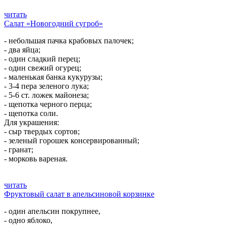
читать
Салат «Новогодний сугроб»
- небольшая пачка крабовых палочек;
- два яйца;
- один сладкий перец;
- один свежий огурец;
- маленькая банка кукурузы;
- 3-4 пера зеленого лука;
- 5-6 ст. ложек майонеза;
- щепотка черного перца;
- щепотка соли.
Для украшения:
- сыр твердых сортов;
- зеленый горошек консервированный;
- гранат;
- морковь вареная.
читать
Фруктовый салат в апельсиновой корзинке
- один апельсин покрупнее,
- одно яблоко,