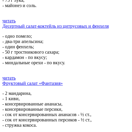
- 75 г лука,
- майонез и соль.
читать
Десертный салат-коктейль из цитрусовых и фенхеля
- одно помело;
- два-три апельсина;
- один фенхель;
- 50 г тростникового сахара;
- кардамон - по вкусу;
- миндальные орехи - по вкусу.
читать
Фруктовый салат «Фантазия»
- 2 мандарина,
- 1 киви,
- консервированные ананасы,
- консервированные персики,
- сок от консервированных ананасов - ½ ст.,
- сок от консервированных персиков - ½ ст.,
- стружка кокоса.