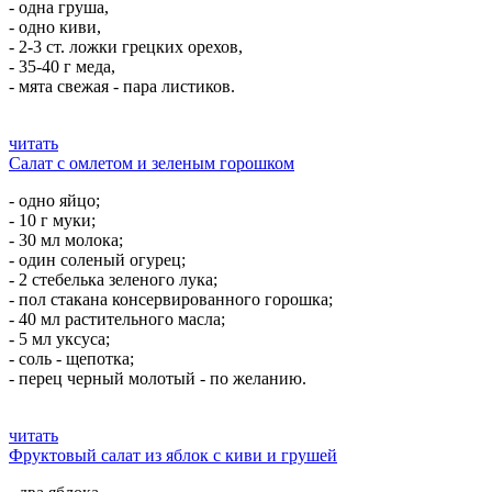
- одна груша,
- одно киви,
- 2-3 ст. ложки грецких орехов,
- 35-40 г меда,
- мята свежая - пара листиков.
читать
Салат с омлетом и зеленым горошком
- одно яйцо;
- 10 г муки;
- 30 мл молока;
- один соленый огурец;
- 2 стебелька зеленого лука;
- пол стакана консервированного горошка;
- 40 мл растительного масла;
- 5 мл уксуса;
- соль - щепотка;
- перец черный молотый - по желанию.
читать
Фруктовый салат из яблок с киви и грушей