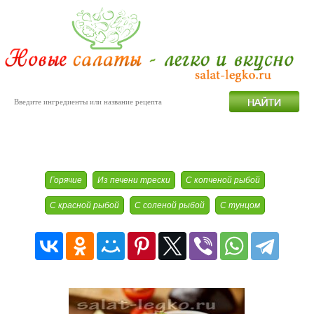
Рыба
Горячие
Из печени трески
С копченой рыбой
С красной рыбой
С соленой рыбой
С тунцом