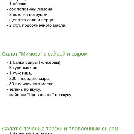
- 1 яблоко;
- сок половины лимона;
- 2 веточки петрушки;
- щепотка соли и перца;
- 2 ст.л. подсолнечного масла.
читать
Cалат "Мимоза" с сайрой и сыром
- 1 банка сайры (консервы),
- 5 куриных яиц,
- 1 луковица,
- 200 г твердого сыра,
- 80 г сливочного масла,
- зелень по вкусу,
- майонез "Провансаль" по вкусу.
читать
Салат с печенью трески и плавленным сыром