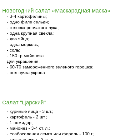
Новогодний салат «Маскарадная маска»
- 3-4 картофелины;
- одно филе сельди;
- головка репчатого лука;
- одна крупная свекла;
- два яйца;
- одна морковь;
- соль;
- 150 гр майонеза.
Для украшения:
- 60-70 замороженного зеленого горошка;
- пол пучка укропа.
читать
Салат "Царский"
- куриные яйца - 3 шт.;
- картофель - 2 шт.;
- 1 помидор;
- майонез - 3-4 ст. л.;
- слабосоленая семга или форель - 100 г;
- красная икра - 2 ст. л.;