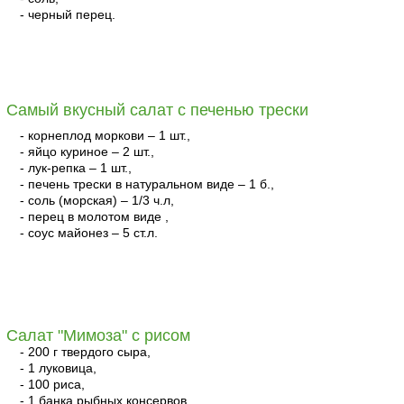
- черный перец.
читать
Самый вкусный салат с печенью трески
- корнеплод моркови – 1 шт.,
- яйцо куриное – 2 шт.,
- лук-репка – 1 шт.,
- печень трески в натуральном виде – 1 б.,
- соль (морская) – 1/3 ч.л,
- перец в молотом виде ,
- соус майонез – 5 ст.л.
читать
Салат "Мимоза" с рисом
- 200 г твердого сыра,
- 1 луковица,
- 100 риса,
- 1 банка рыбных консервов,