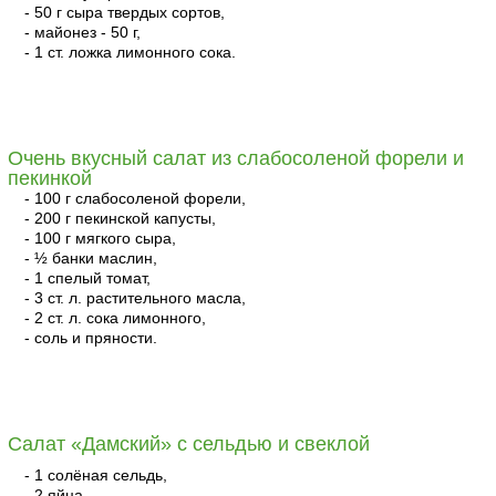
- 50 г сыра твердых сортов,
- майонез - 50 г,
- 1 ст. ложка лимонного сока.
читать
Очень вкусный салат из слабосоленой форели и
пекинкой
- 100 г слабосоленой форели,
- 200 г пекинской капусты,
- 100 г мягкого сыра,
- ½ банки маслин,
- 1 спелый томат,
- 3 ст. л. растительного масла,
- 2 ст. л. сока лимонного,
- соль и пряности.
читать
Салат «Дамский» с сельдью и свеклой
- 1 солёная сельдь,
- 2 яйца,