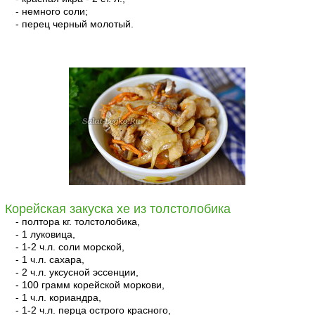
- немного соли;
- перец черный молотый.
читать
Корейская закуска хе из толстолобика
- полтора кг. толстолобика,
- 1 луковица,
- 1-2 ч.л. соли морской,
- 1 ч.л. сахара,
- 2 ч.л. уксусной эссенции,
- 100 грамм корейской моркови,
- 1 ч.л. кориандра,
- 1-2 ч.л. перца острого красного,