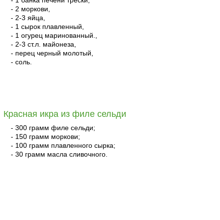
- 1 банка печени трески,
- 2 моркови,
- 2-3 яйца,
- 1 сырок плавленный,
- 1 огурец маринованный.,
- 2-3 ст.л. майонеза,
- перец черный молотый,
- соль.
читать
Красная икра из филе сельди
- 300 грамм филе сельди;
- 150 грамм моркови;
- 100 грамм плавленного сырка;
- 30 грамм масла сливочного.
читать