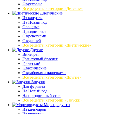
Фруктовые
Все рецепты категории «Детские»
Диетические
Из капусты
На Новый год
Овощные
Праздничные
С креветками
С курицей
Все рецепты категории «Диетические»
Другие
Винегрет
Гранатовый браслет
Греческий
Классические
С крабовыми палочками
Все рецепты категории «Другие»
Закуски
Для фуршета
На Новый год
На праздничный стол
Все рецепты категории «Закуски»
Морепродукты
Из кальмаров
Из креветок