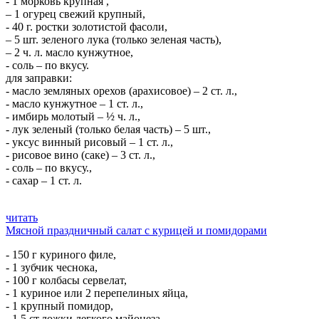
- 1 морковь крупная ,
– 1 огурец свежий крупный,
- 40 г. ростки золотистой фасоли,
– 5 шт. зеленого лука (только зеленая часть),
– 2 ч. л. масло кунжутное,
- соль – по вкусу.
для заправки:
- масло земляных орехов (арахисовое) – 2 ст. л.,
- масло кунжутное – 1 ст. л.,
- имбирь молотый – ½ ч. л.,
- лук зеленый (только белая часть) – 5 шт.,
- уксус винный рисовый – 1 ст. л.,
- рисовое вино (саке) – 3 ст. л.,
- соль – по вкусу.,
- сахар – 1 ст. л.
читать
Мясной праздничный салат с курицей и помидорами
- 150 г куриного филе,
- 1 зубчик чеснока,
- 100 г колбасы сервелат,
- 1 куриное или 2 перепелиных яйца,
- 1 крупный помидор,
- 1,5 ст.ложки легкого майонеза,