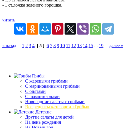
- 1 ст.ложка зеленого горошка.
читать
« назад
1
2
3
4
[ 5 ]
6
7
8
9
10
11
12
13
14
15
...
19
далее »
Грибы
C жареными грибами
C маринованными грибами
C опятами
C шампиньонами
Новогодние салаты с грибами
Все рецепты категории «Грибы»
Детские
Другие салаты для детей
На день рождения
На Новый год