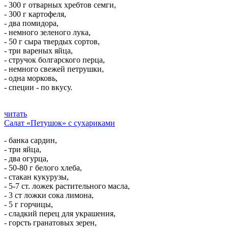
- 300 г отварных хребтов семги,
- 300 г картофеля,
- два помидора,
- немного зеленого лука,
- 50 г сыра твердых сортов,
- три вареных яйца,
- стручок болгарского перца,
- немного свежей петрушки,
- одна морковь,
- специи - по вкусу.
читать
Салат «Петушок» с сухариками
- банка сардин,
- три яйца,
- два огурца,
- 50-80 г белого хлеба,
- стакан кукурузы,
- 5-7 ст. ложек растительного масла,
- 3 ст ложки сока лимона,
- 5 г горчицы,
- сладкий перец для украшения,
- горсть гранатовых зерен,