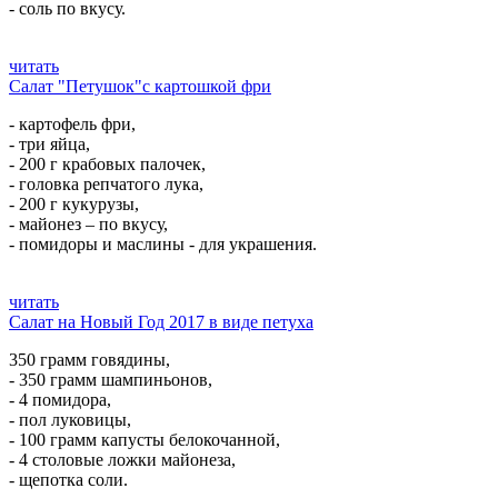
- соль по вкусу.
читать
Салат "Петушок"с картошкой фри
- картофель фри,
- три яйца,
- 200 г крабовых палочек,
- головка репчатого лука,
- 200 г кукурузы,
- майонез – по вкусу,
- помидоры и маслины - для украшения.
читать
Салат на Новый Год 2017 в виде петуха
350 грамм говядины,
- 350 грамм шампиньонов,
- 4 помидора,
- пол луковицы,
- 100 грамм капусты белокочанной,
- 4 столовые ложки майонеза,
- щепотка соли.