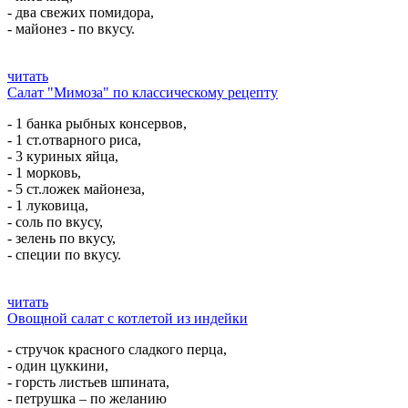
- два свежих помидора,
- майонез - по вкусу.
читать
Салат "Мимоза" по классическому рецепту
- 1 банка рыбных консервов,
- 1 ст.отварного риса,
- 3 куриных яйца,
- 1 морковь,
- 5 ст.ложек майонеза,
- 1 луковица,
- соль по вкусу,
- зелень по вкусу,
- специи по вкусу.
читать
Овощной салат с котлетой из индейки
- стручок красного сладкого перца,
- один цуккини,
- горсть листьев шпината,
- петрушка – по желанию