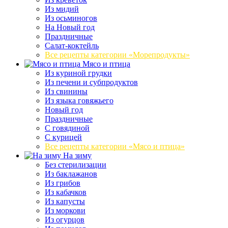
Из мидий
Из осьминогов
На Новый год
Праздничные
Салат-коктейль
Все рецепты категории «Морепродукты»
Мясо и птица
Из куриной грудки
Из печени и субпродуктов
Из свинины
Из языка говяжьего
Новый год
Праздничные
С говядиной
С курицей
Все рецепты категории «Мясо и птица»
На зиму
Без стерилизации
Из баклажанов
Из грибов
Из кабачков
Из капусты
Из моркови
Из огурцов