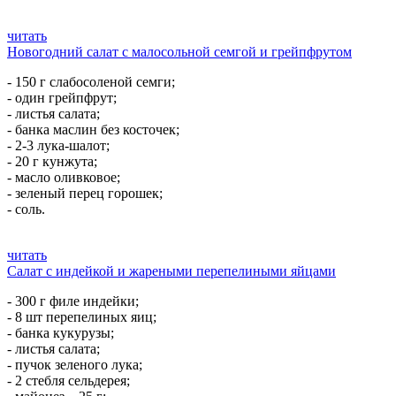
читать
Новогодний салат с малосольной семгой и грейпфрутом
- 150 г слабосоленой семги;
- один грейпфрут;
- листья салата;
- банка маслин без косточек;
- 2-3 лука-шалот;
- 20 г кунжута;
- масло оливковое;
- зеленый перец горошек;
- соль.
читать
Салат с индейкой и жареными перепелиными яйцами
- 300 г филе индейки;
- 8 шт перепелиных яиц;
- банка кукурузы;
- листья салата;
- пучок зеленого лука;
- 2 стебля сельдерея;