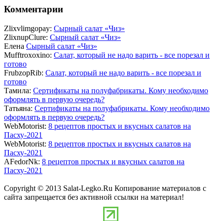
Комментарии
Zlixvlimgopay:
Сырный салат «Чиз»
ZlixnupClure:
Сырный салат «Чиз»
Елена
Сырный салат «Чиз»
Mufftroxoxino:
Салат, который не надо варить - все порезал и
готово
FrubzopRib:
Салат, который не надо варить - все порезал и
готово
Тамила:
Сертификаты на полуфабрикаты. Кому необходимо
оформлять в первую очередь?
Татьяна:
Сертификаты на полуфабрикаты. Кому необходимо
оформлять в первую очередь?
WebMotorist:
8 рецептов простых и вкусных салатов на
Пасху-2021
WebMotorist:
8 рецептов простых и вкусных салатов на
Пасху-2021
AFedorNk:
8 рецептов простых и вкусных салатов на
Пасху-2021
Copyright © 2013 Salat-Legko.Ru Копирование материалов с
сайта запрещается без активной ссылки на материал!