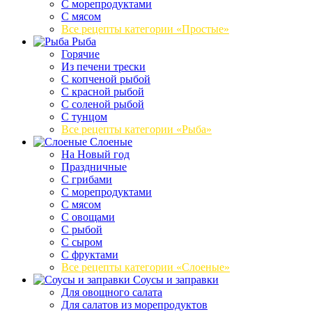
С морепродуктами
С мясом
Все рецепты категории «Простые»
Рыба
Горячие
Из печени трески
С копченой рыбой
С красной рыбой
С соленой рыбой
С тунцом
Все рецепты категории «Рыба»
Слоеные
На Новый год
Праздничные
С грибами
С морепродуктами
С мясом
С овощами
С рыбой
С сыром
С фруктами
Все рецепты категории «Слоеные»
Соусы и заправки
Для овощного салата
Для салатов из морепродуктов