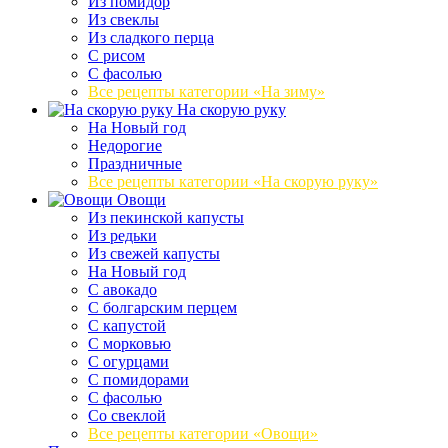
Из помидор
Из свеклы
Из сладкого перца
С рисом
С фасолью
Все рецепты категории «На зиму»
На скорую руку
На Новый год
Недорогие
Праздничные
Все рецепты категории «На скорую руку»
Овощи
Из пекинской капусты
Из редьки
Из свежей капусты
На Новый год
С авокадо
С болгарским перцем
С капустой
С морковью
С огурцами
С помидорами
С фасолью
Со свеклой
Все рецепты категории «Овощи»