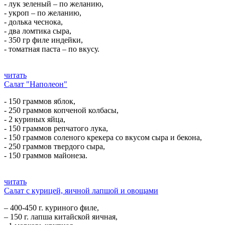
- лук зеленый – по желанию,
- укроп – по желанию,
- долька чеснока,
- два ломтика сыра,
- 350 гр филе индейки,
- томатная паста – по вкусу.
читать
Салат "Наполеон"
- 150 граммов яблок,
- 250 граммов копченой колбасы,
- 2 куриных яйца,
- 150 граммов репчатого лука,
- 150 граммов соленого крекера со вкусом сыра и бекона,
- 250 граммов твердого сыра,
- 150 граммов майонеза.
читать
Салат с курицей, яичной лапшой и овощами
– 400-450 г. куриного филе,
– 150 г. лапша китайской яичная,