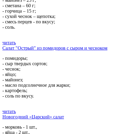
- майонез – 25 г;
- сметана – 60 г;
- горчица – 15 г;
- сухой чеснок – щепотка;
- смесь перцев - по вкусу;
- соль.
читать
Салат "Острый" из помидоров с сыром и чесноком
- помидоры;
- сыр твердых сортов;
- чеснок;
- яйцо;
- майонез;
- масло подсолнечное для жарки;
- картофель;
- соль по вкусу.
читать
Новогодний «Царский» салат
- морковь - 1 шт.,
- яйца - 2 шт.,