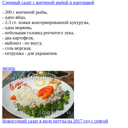
Слоеный салат с копченой рыбой и картошкой
- 200 г копченой рыбы,
- одно яйцо,
- 2-3 ст. ложки консервированной кукурузы,
- одна морковь,
- небольшая головка репчатого лука,
- два картофеля,
- майонез - по вкусу,
- соль морская,
- петрушка - для украшения.
читать
Новогодний салат в виде петуха на 2017 год с семгой