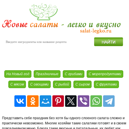
Слоеные
На Новый год
Праздничные
С грибами
С морепродуктами
С мясом
С овощами
С рыбой
С сыром
С фруктами
Представить себе праздник без хотя бы одного слоеного салата сложно и
практически невозможно. Многие хозяйки такие салатики готовят и в своем
повседневном меню. Блюда такие вкусные и питательные, их любят как