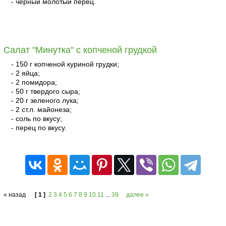
- черный молотый перец.
читать
Салат "Минутка" с копченой грудкой
- 150 г копченой куриной грудки;
- 2 яйца;
- 2 помидора;
- 50 г твердого сыра;
- 20 г зеленого лука;
- 2 ст.л. майонеза;
- соль по вкусу;
- перец по вкусу.
читать
« назад
[ 1 ]
2
3
4
5
6
7
8
9
10
11
...
39
далее »