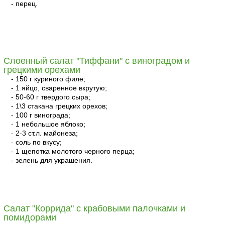
- перец.
читать
Слоенный салат "Тиффани" с виноградом и
грецкими орехами
- 150 г куриного филе;
- 1 яйцо, сваренное вкрутую;
- 50-60 г твердого сыра;
- 1\3 стакана грецких орехов;
- 100 г винограда;
- 1 небольшое яблоко;
- 2-3 ст.л. майонеза;
- соль по вкусу;
- 1 щепотка молотого черного перца;
- зелень для украшения.
читать
Салат "Коррида" с крабовыми палочками и
помидорами