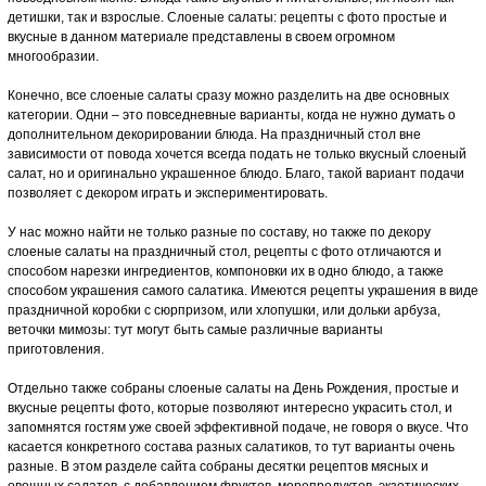
детишки, так и взрослые. Слоеные салаты: рецепты с фото простые и
вкусные в данном материале представлены в своем огромном
многообразии.
Конечно, все слоеные салаты сразу можно разделить на две основных
категории. Одни – это повседневные варианты, когда не нужно думать о
дополнительном декорировании блюда. На праздничный стол вне
зависимости от повода хочется всегда подать не только вкусный слоеный
салат, но и оригинально украшенное блюдо. Благо, такой вариант подачи
позволяет с декором играть и экспериментировать.
У нас можно найти не только разные по составу, но также по декору
слоеные салаты на праздничный стол, рецепты с фото отличаются и
способом нарезки ингредиентов, компоновки их в одно блюдо, а также
способом украшения самого салатика. Имеются рецепты украшения в виде
праздничной коробки с сюрпризом, или хлопушки, или дольки арбуза,
веточки мимозы: тут могут быть самые различные варианты
приготовления.
Отдельно также собраны слоеные салаты на День Рождения, простые и
вкусные рецепты фото, которые позволяют интересно украсить стол, и
запомнятся гостям уже своей эффективной подаче, не говоря о вкусе. Что
касается конкретного состава разных салатиков, то тут варианты очень
разные. В этом разделе сайта собраны десятки рецептов мясных и