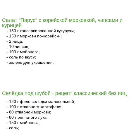
читать
Салат "Парус" с корейской морковкой, чипсами и
курицей
- 150 г консервированной кукурузы;
- 150 г моркови по-корейски;
- 2 яйца;
- 10 чипсов;
- 100 г майонеза;
- соль по вкусу;
- зелень для украшения.
читать
Селёдка под шубой - рецепт классический без яиц
- 120 г филе селедки малосольной;
- 100 г отварного картофеля;
- 80 отварной моркови;
- 80 г репчатого лука;
- 150 г майонеза;
- соль;