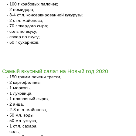
- 100 г крабовых палочек;
- 2 помидора;
- 3-4 ст.л. консервированной кукурузы;
- 2 ст.л. майонеза;
- 70 г твердого сыра;
- соль по вкусу;
- сахар по вкусу;
- 50 г сухариков.
читать
Самый вкусный салат на Новый год 2020
- 150 грамм печени трески,
- 2 картофелины,
- 1 морковь,
- 1 луковица,
- 1 плавленый сырок,
- 2 яйца,
- 2-3 ст.л. майонеза,
- 50 мл. воды,
- 50 мл. уксуса,
- 1 ст.л. сахара,
- соль,