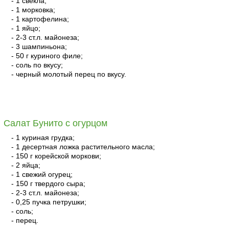
- 1 свекла;
- 1 морковка;
- 1 картофелина;
- 1 яйцо;
- 2-3 ст.л. майонеза;
- 3 шампиньона;
- 50 г куриного филе;
- соль по вкусу;
- черный молотый перец по вкусу.
читать
Салат Бунито с огурцом
- 1 куриная грудка;
- 1 десертная ложка растительного масла;
- 150 г корейской моркови;
- 2 яйца;
- 1 свежий огурец;
- 150 г твердого сыра;
- 2-3 ст.л. майонеза;
- 0,25 пучка петрушки;
- соль;
- перец.