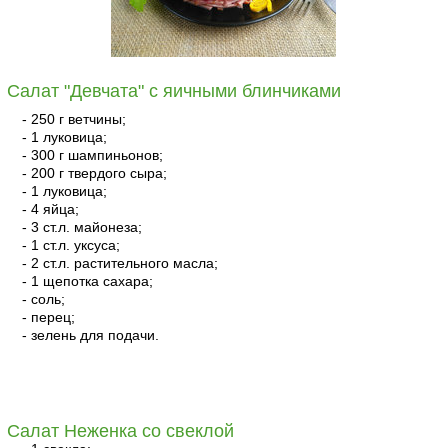
Салат "Девчата" с яичными блинчиками
- 250 г ветчины;
- 1 луковица;
- 300 г шампиньонов;
- 200 г твердого сыра;
- 1 луковица;
- 4 яйца;
- 3 ст.л. майонеза;
- 1 ст.л. уксуса;
- 2 ст.л. растительного масла;
- 1 щепотка сахара;
- соль;
- перец;
- зелень для подачи.
читать
Салат Неженка со свеклой