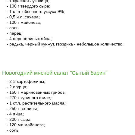
- 1 красная луковица;
- 100 г твердого сыра;
- 1 ст.л. яблочного уксуса 9%;
- 0,5 ч.л. сахара;
- 100 г майонеза;
- соль;
- перец;
- 4 перепелиных яйца;
- редька, черный кунжут, гвоздика - небольшое количество.
читать
Новогодний мясной салат "Сытый барин"
- 2-3 картофелины;
- 2 огурца;
- 150 г маринованных грибов;
- 270 г куриного филе;
- 1 ст.л. растительного масла;
- 250 г ветчины;
- 4 яйца;
- 200 г сыра;
- 120 мл майонеза;
- соль;