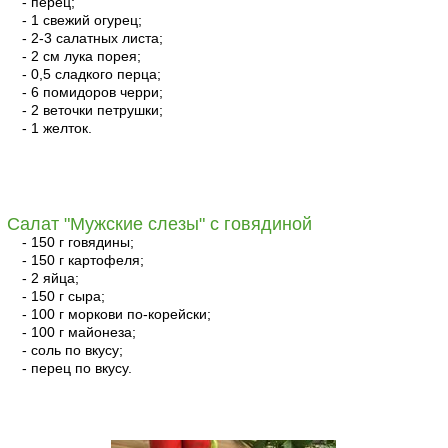
- перец;
- 1 свежий огурец;
- 2-3 салатных листа;
- 2 см лука порея;
- 0,5 сладкого перца;
- 6 помидоров черри;
- 2 веточки петрушки;
- 1 желток.
читать
Салат "Мужские слезы" с говядиной
- 150 г говядины;
- 150 г картофеля;
- 2 яйца;
- 150 г сыра;
- 100 г моркови по-корейски;
- 100 г майонеза;
- соль по вкусу;
- перец по вкусу.
читать