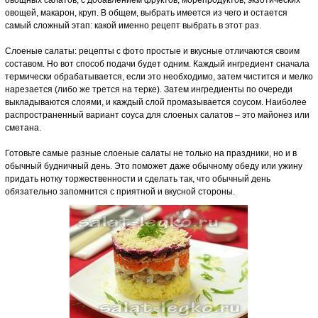
овощных салатов, с добавлением фруктов, морепродуктов, экзотических
овощей, макарон, круп. В общем, выбрать имеется из чего и остается
самый сложный этап: какой именно рецепт выбрать в этот раз.
Слоеные салаты: рецепты с фото простые и вкусные отличаются своим
составом. Но вот способ подачи будет одним. Каждый ингредиент сначала
термически обрабатывается, если это необходимо, затем чистится и мелко
нарезается (либо же трется на терке). Затем ингредиенты по очереди
выкладываются слоями, и каждый слой промазывается соусом. Наиболее
распространенный вариант соуса для слоеных салатов – это майонез или
сметана.
Готовьте самые разные слоеные салаты не только на праздники, но и в
обычный будничный день. Это поможет даже обычному обеду или ужину
придать нотку торжественности и сделать так, что обычный день
обязательно запомнится с приятной и вкусной стороны.